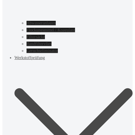
Abwasseranlagen
Flockungsmittel / Koagulant
Filtersäcke
Bandfiltervlies
Geruchseliminator
Werkstoffprüfung