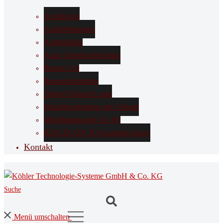
Abziehlack
Antidröhnmasse
Antihaftlack
Aqua Unterbodenschutz
Barrier Gel
Baumschutzfarbe
Diotrol Naturöl Lasur
Handdesinfektion mit Collonil
Multifunktionsöl Eco 09
REFLECON 3D Scanning-Spray
Kontakt
Suche
Menü umschalten