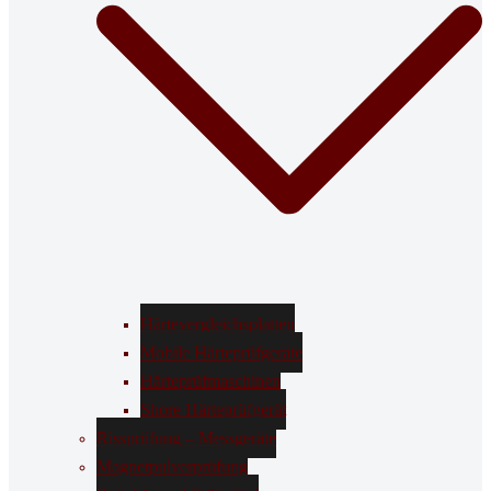
Härtevergleichsplatten
Mobile Härteprüfgeräte
Härteprüfmaschinen
Shore Härteprüfgerät
Rissprüfung – Messgeräte
Magnetpulverprüfung