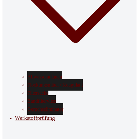
Abwasseranlagen
Flockungsmittel / Koagulant
Filtersäcke
Bandfiltervlies
Geruchseliminator
Werkstoffprüfung