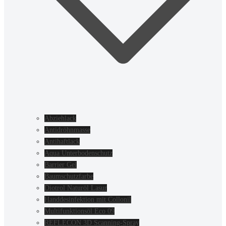
Abziehlack
Antidröhnmasse
Antihaftlack
Aqua Unterbodenschutz
Barrier Gel
Baumschutzfarbe
Diotrol Naturöl Lasur
Handdesinfektion mit Collonil
Multifunktionsöl Eco 09
REFLECON 3D Scanning-Spray