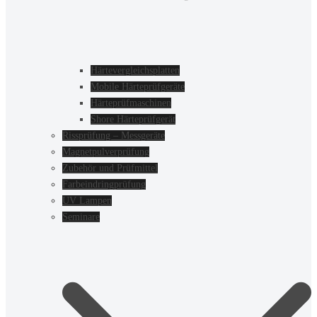
Härtevergleichsplatten
Mobile Härteprüfgeräte
Härteprüfmaschinen
Shore Härteprüfgerät
Rissprüfung – Messgeräte
Magnetpulverprüfung
Zubehör und Prüfmittel
Farbeindringprüfung
UV Lampen
Seminare