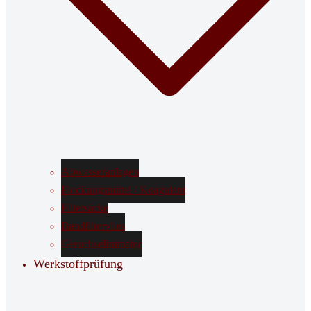
Abwasseranlagen
Flockungsmittel / Koagulant
Filtersäcke
Bandfiltervlies
Geruchseliminator
Werkstoffprüfung