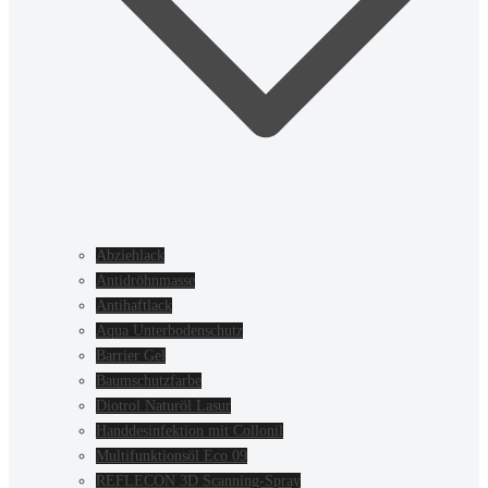
Abziehlack
Antidröhnmasse
Antihaftlack
Aqua Unterbodenschutz
Barrier Gel
Baumschutzfarbe
Diotrol Naturöl Lasur
Handdesinfektion mit Collonil
Multifunktionsöl Eco 09
REFLECON 3D Scanning-Spray