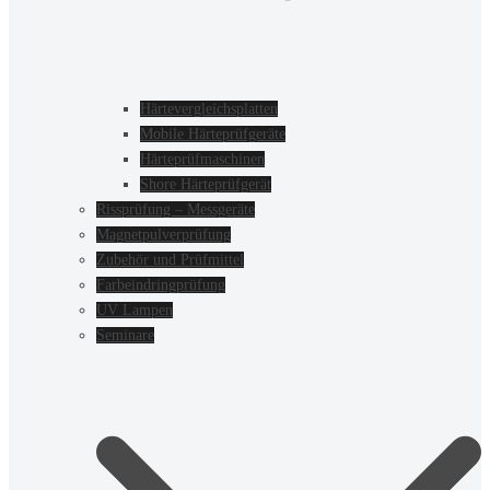
Härtevergleichsplatten
Mobile Härteprüfgeräte
Härteprüfmaschinen
Shore Härteprüfgerät
Rissprüfung – Messgeräte
Magnetpulverprüfung
Zubehör und Prüfmittel
Farbeindringprüfung
UV Lampen
Seminare