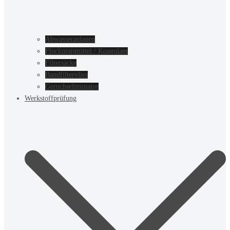
Abwasseranlagen
Flockungsmittel / Koagulant
Filtersäcke
Bandfiltervlies
Geruchseliminator
Werkstoffprüfung