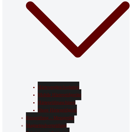
Härtevergleichsplatten
Mobile Härteprüfgeräte
Härteprüfmaschinen
Shore Härteprüfgerät
Rissprüfung – Messgeräte
Magnetpulverprüfung