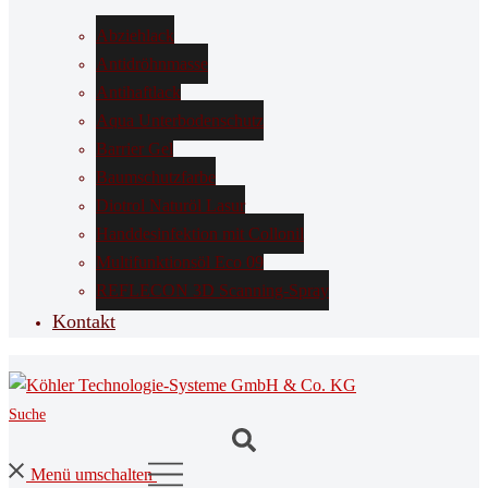
Abziehlack
Antidröhnmasse
Antihaftlack
Aqua Unterbodenschutz
Barrier Gel
Baumschutzfarbe
Diotrol Naturöl Lasur
Handdesinfektion mit Collonil
Multifunktionsöl Eco 09
REFLECON 3D Scanning-Spray
Kontakt
Suche
Menü umschalten